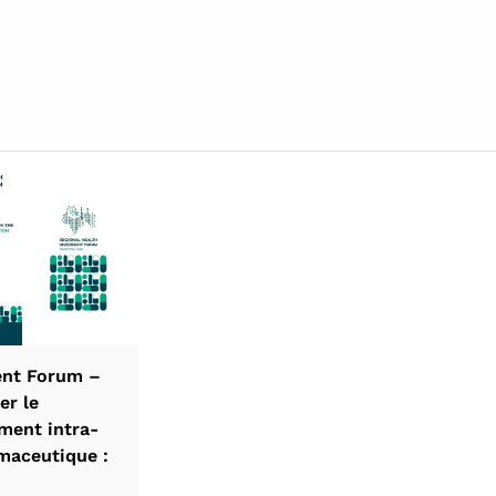
egistration
ent Forum –
er le
ment intra-
maceutique :